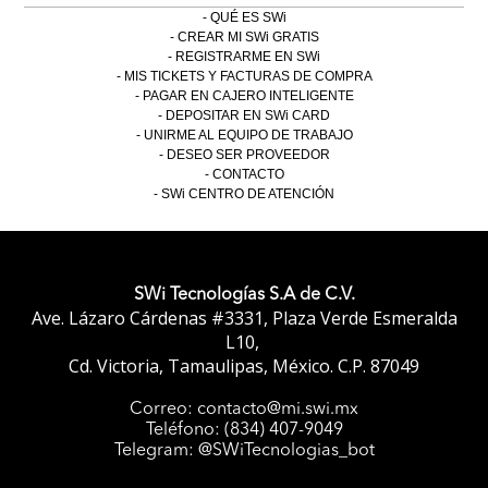
QUÉ ES SWi
CREAR MI SWi GRATIS
REGISTRARME EN SWi
MIS TICKETS Y FACTURAS DE COMPRA
PAGAR EN CAJERO INTELIGENTE
DEPOSITAR EN SWi CARD
UNIRME AL EQUIPO DE TRABAJO
DESEO SER PROVEEDOR
CONTACTO
SWi CENTRO DE ATENCIÓN
SWi Tecnologías S.A de C.V.
Ave. Lázaro Cárdenas #3331, Plaza Verde Esmeralda
L10,
Cd. Victoria, Tamaulipas, México. C.P. 87049
Correo: contacto@mi.swi.mx
Teléfono: (834) 407-9049
SWi
Telegram: @SWiTecnologias_bot
Diseño y
Producción